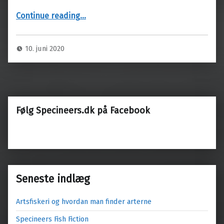
“Artsfiskeri på Herthas Flak”
Continue reading
…
10. juni 2020
Følg Specineers.dk på Facebook
Seneste indlæg
Artsfiskeri og hvordan man finder arterne
Specineers Fish Fiction